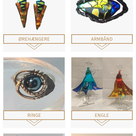
ØREHÆNGERE
ARMBÅND
RINGE
ENGLE